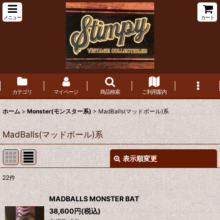
メニュー
カート
カテゴリ
マイページ
商品検索
ご利用案内
ホーム
>
Monster(モンスター系)
>
MadBalls(マッドボール)系
MadBalls(マッドボール)系
表示順変更
閉じる
22
件
表示数
:
MADBALLS MONSTER BAT
在庫あり
38,600
円
(税込)