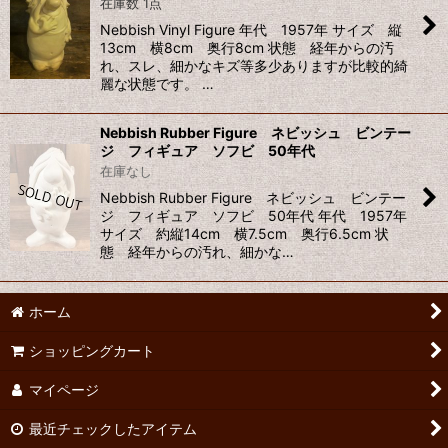
在庫数 1点
並び順
:
Nebbish Vinyl Figure 年代 1957年 サイズ 縦
13cm 横8cm 奥行8cm 状態 経年からの汚
れ、スレ、細かなキズ等多少ありますが比較的綺
絞り込む
麗な状態です。 …
Nebbish Rubber Figure ネビッシュ ビンテー
ジ フィギュア ソフビ 50年代
在庫なし
Nebbish Rubber Figure ネビッシュ ビンテー
ジ フィギュア ソフビ 50年代 年代 1957年
サイズ 約縦14cm 横7.5cm 奥行6.5cm 状
態 経年からの汚れ、細かな…
ホーム
ショッピングカート
マイページ
最近チェックしたアイテム