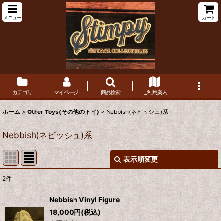
メニュー
カート
カテゴリ
マイページ
商品検索
ご利用案内
ホーム
>
Other Toys(その他のトイ)
>
Nebbish(ネビッシュ)系
Nebbish(ネビッシュ)系
表示順変更
閉じる
2
件
表示数
:
Nebbish Vinyl Figure
在庫あり
18,000
円
(税込)