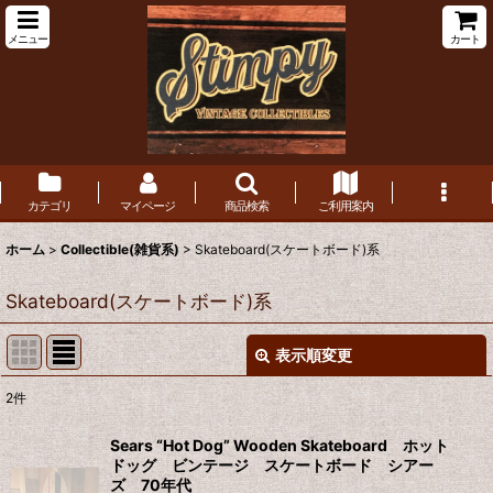
メニュー
カート
カテゴリ
マイページ
商品検索
ご利用案内
ホーム
>
Collectible(雑貨系)
>
Skateboard(スケートボード)系
Skateboard(スケートボード)系
表示順変更
閉じる
2
件
表示数
:
Sears “Hot Dog” Wooden Skateboard ホット
ドッグ ビンテージ スケートボード シアー
在庫あり
ズ 70年代