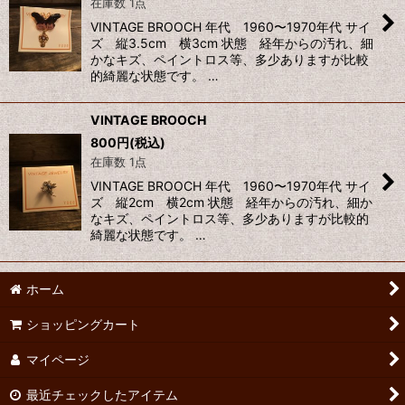
在庫数 1点
並び順
:
VINTAGE BROOCH 年代 1960〜1970年代 サイ
ズ 縦3.5cm 横3cm 状態 経年からの汚れ、細
かなキズ、ペイントロス等、多少ありますが比較
絞り込む
的綺麗な状態です。 …
VINTAGE BROOCH
800
円
(税込)
在庫数 1点
VINTAGE BROOCH 年代 1960〜1970年代 サイ
ズ 縦2cm 横2cm 状態 経年からの汚れ、細か
なキズ、ペイントロス等、多少ありますが比較的
綺麗な状態です。 …
ホーム
ショッピングカート
マイページ
最近チェックしたアイテム