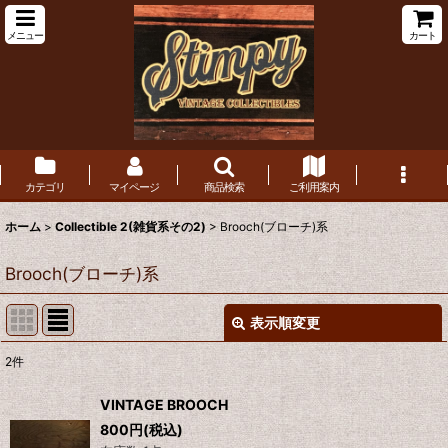
メニュー
カート
カテゴリ
マイページ
商品検索
ご利用案内
ホーム
>
Collectible 2(雑貨系その2)
>
Brooch(ブローチ)系
Brooch(ブローチ)系
表示順変更
閉じる
2
件
表示数
:
VINTAGE BROOCH
在庫あり
800
円
(税込)