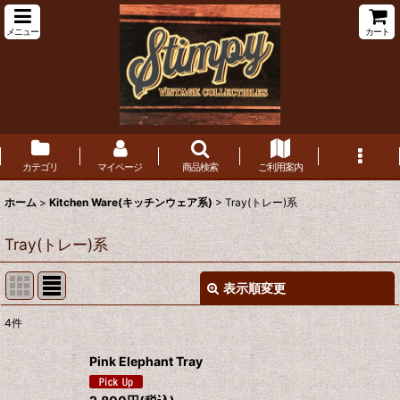
メニュー
カート
カテゴリ
マイページ
商品検索
ご利用案内
ホーム
>
Kitchen Ware(キッチンウェア系)
>
Tray(トレー)系
Tray(トレー)系
表示順変更
閉じる
4
件
表示数
:
Pink Elephant Tray
在庫あり