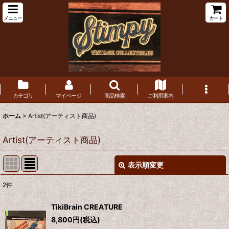
メニュー
カート
カテゴリ
マイページ
商品検索
ご利用案内
ホーム
>
Artist(アーティスト商品)
Artist(アーティスト商品)
表示順変更
閉じる
2
件
表示数
:
TikiBrain CREATURE
在庫あり
8,800
円
(税込)