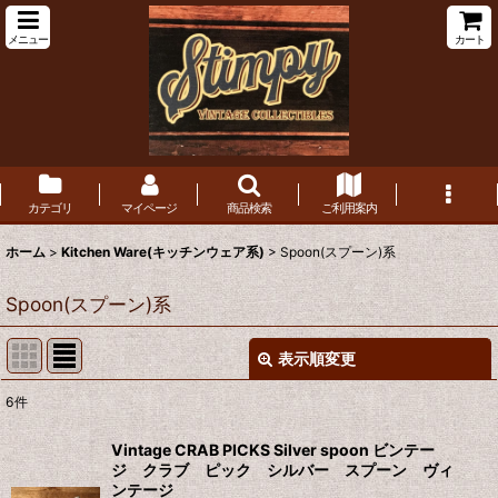
メニュー
カート
カテゴリ
マイページ
商品検索
ご利用案内
ホーム
>
Kitchen Ware(キッチンウェア系)
>
Spoon(スプーン)系
Spoon(スプーン)系
表示順変更
閉じる
6
件
表示数
:
Vintage CRAB PICKS Silver spoon ビンテー
ジ クラブ ピック シルバー スプーン ヴィ
在庫あり
ンテージ