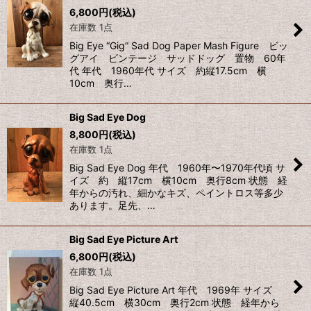
6,800
円
(税込)
並び順
:
在庫数 1点
Big Eye “Gig” Sad Dog Paper Mash Figure ビッ
絞り込む
グアイ ビンテージ サッドドッグ 置物 60年
代 年代 1960年代 サイズ 約縦17.5cm 横
10cm 奥行…
Big Sad Eye Dog
8,800
円
(税込)
在庫数 1点
Big Sad Eye Dog 年代 1960年〜1970年代頃 サ
イズ 約 縦17cm 横10cm 奥行8cm 状態 経
年からの汚れ、細かなキズ、ペイントロス等多少
あります。足先、…
Big Sad Eye Picture Art
6,800
円
(税込)
在庫数 1点
Big Sad Eye Picture Art 年代 1969年 サイズ
縦40.5cm 横30cm 奥行2cm 状態 経年から