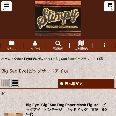
メニュー
カート
カテゴリ
マイページ
商品検索
ご利用案内
ホーム
>
Other Toys(その他のトイ)
>
Big Sad Eye(ビッグサッドアイ)系
Big Sad Eye(ビッグサッドアイ)系
表示順変更
閉じる
5
件
表示数
:
Big Eye “Gig” Sad Dog Paper Mash Figure ビ
ッグアイ ビンテージ サッドドッグ 置物 60
在庫あり
年代