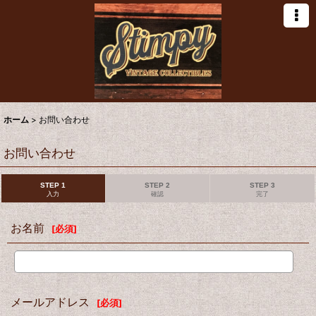
ホーム
>
お問い合わせ
お問い合わせ
STEP 1
STEP 2
STEP 3
入力
確認
完了
お名前
[
必須
]
メールアドレス
[
必須
]