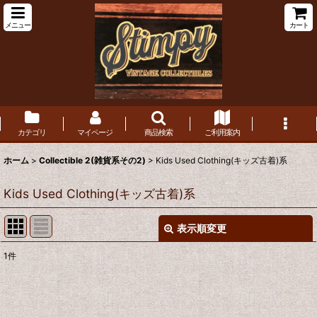
メニュー
カート
カテゴリ
マイページ
商品検索
ご利用案内
ホーム
>
Collectible 2(雑貨系その2)
>
Kids Used Clothing(キッズ古着)系
Kids Used Clothing(キッズ古着)系
表示順変更
閉じる
1
件
表示数
:
在庫あり