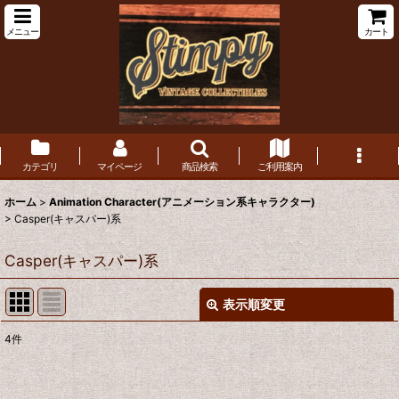
メニュー
カート
カテゴリ
マイページ
商品検索
ご利用案内
ホーム
>
Animation Character(アニメーション系キャラクター)
>
Casper(キャスパー)系
Casper(キャスパー)系
表示順変更
閉じる
4
件
表示数
:
在庫あり