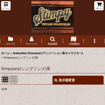
メニュー
カート
カテゴリ
マイページ
商品検索
ご利用案内
ホーム
>
Animation Character(アニメーション系キャラクター)
>
Simpsons(シンプソンズ)系
Simpsons(シンプソンズ)系
表示順変更
閉じる
10
件
表示数
:
在庫あり