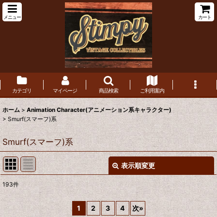
メニュー
カート
カテゴリ
マイページ
商品検索
ご利用案内
ホーム
>
Animation Character(アニメーション系キャラクター)
>
Smurf(スマーフ)系
Smurf(スマーフ)系
表示順変更
閉じる
193
件
表示数
:
1
2
3
4
次
»
在庫あり