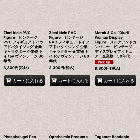
並び順
:
絞り込む
Zinni klein PVC
Zinni klein PVC
Merck & Co. “Diuril”
Figure ビンテージ
Figure ビンテージ
Woman Display
PVC フィギュア ドイツ
PVC フィギュア ドイツ
Figure メルクアンドカ
アドバタイジング 企業
アドバタイジング 企業
ンパニー ビンテージ
キャラクター 企業物 ト
キャラクター 企業物 ト
ディスプレイフィギュ
イ toy ヴィンテージ 80
イ toy ヴィンテージ 80
ア 企業物 50年代
年代
年代
3,800
円
(税込)
2,300
円
(税込)
9,800
円
(税込)
カートに入れる
カートに入れる
カートに入れる
Phosphalugel Pen
Ophthalmic Products
Tagamet Bendable