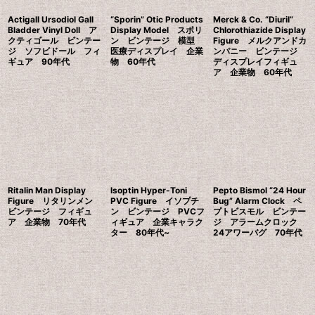
Actigall Ursodiol Gall
“Sporin” Otic Products
Merck & Co. “Diuril”
Bladder Vinyl Doll ア
Display Model スポリ
Chlorothiazide Display
クティゴール ビンテー
ン ビンテージ 模型
Figure メルクアンドカ
ジ ソフビドール フィ
医療ディスプレイ 企業
ンパニー ビンテージ
ギュア 90年代
物 60年代
ディスプレイフィギュ
ア 企業物 60年代
Ritalin Man Display
lsoptin Hyper-Toni
Pepto Bismol “24 Hour
Figure リタリンメン
PVC Figure イソプチ
Bug” Alarm Clock ペ
ビンテージ フィギュ
ン ビンテージ PVCフ
プトビスモル ビンテー
ア 企業物 70年代
ィギュア 企業キャラク
ジ アラームクロック
ター 80年代~
24アワーバグ 70年代