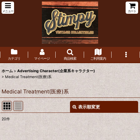
メニュー
カート
カテゴリ
マイページ
商品検索
ご利用案内
ホーム
>
Advertising Character(企業系キャラクター)
>
Medical Treatment(医療)系
Medical Treatment(医療)系
表示順変更
閉じる
20
件
表示数
:
在庫あり