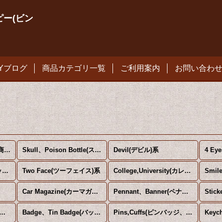
ィンピー(ビン
PYブログ
商品カテゴリ一覧
ご利用案内
お問い合わ
Collectible(雑貨系) (全商品)
Skull、Poison Bottle(スカル、ポイズンボトル)系
Devil(デビル)系
4 Ey
Pin Up、Nude(ピンナップ、ヌード) 系
Two Face(ツーフェイス)系
College,University(カレッジ、ユニバーシティ)系
Smi
Car Magazine(カーマガジン)系
Pennant、Banner(ペナント、バナー)系
Stic
irt Iron Transfer(Tシャツ用転写シート)系
Badge、Tin Badge(バッジ、缶バッジ)系
Pins,Cuffs(ピンバッジ、メタル製バッジ、カフス)系