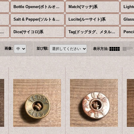
Bottle Opener(ボトルオープナー)系
Match(マッチ)系
Ligh
Salt & Pepper(ソルト＆ペッパー)系
Lucite(ルーサイト)系
Skateboard(スケートボード)系
Dice(サイコロ)系
Tag(ドッグタグ、メタルタグ)系
画像
:
並び順
:
表示方法
: