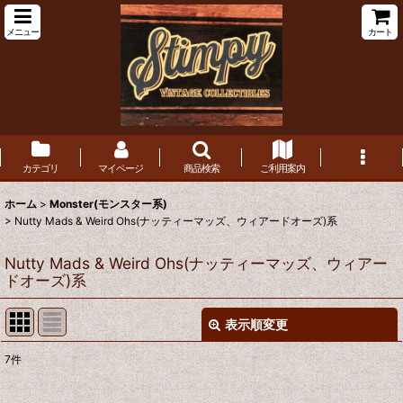
メニュー
カート
カテゴリ
マイページ
商品検索
ご利用案内
ホーム
>
Monster(モンスター系)
>
Nutty Mads & Weird Ohs(ナッティーマッズ、ウィアードオーズ)系
Nutty Mads & Weird Ohs(ナッティーマッズ、ウィアー
ドオーズ)系
表示順変更
閉じる
7
件
表示数
: