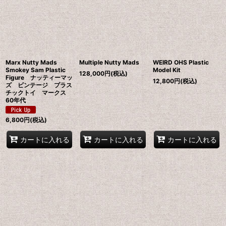
在庫あり
並び順
:
絞り込む
Marx Nutty Mads
Multiple Nutty Mads
WEIRD OHS Plastic
Smokey Sam Plastic
Model Kit
128,000
円
(税込)
Figure ナッティーマッ
12,800
円
(税込)
ズ ビンテージ プラス
チックトイ マークス
60年代
6,800
円
(税込)
カートに入れる
カートに入れる
カートに入れる