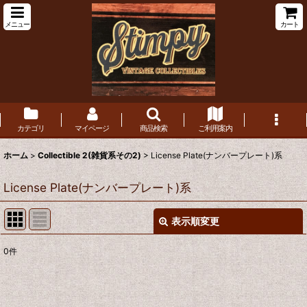
メニュー
カート
カテゴリ
マイページ
商品検索
ご利用案内
ホーム
>
Collectible 2(雑貨系その2)
>
License Plate(ナンバープレート)系
License Plate(ナンバープレート)系
表示順変更
閉じる
0
件
表示数
:
在庫あり