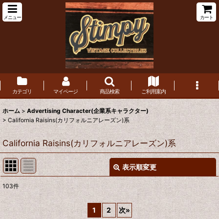
メニュー
カート
カテゴリ
マイページ
商品検索
ご利用案内
ホーム
>
Advertising Character(企業系キャラクター)
>
California Raisins(カリフォルニアレーズン)系
California Raisins(カリフォルニアレーズン)系
表示順変更
閉じる
103
件
表示数
:
1
2
次
»
在庫あり