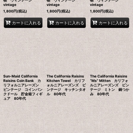
物 ヴィンテージ
物 ヴィンテージ
物 ヴィンテージ
vintage
vintage
vintage
1,800
円
(税込)
1,800
円
(税込)
1,800
円
(税込)
カートに入れる
カートに入れる
カートに入れる
Sun-Maid California
The California Raisins
The California Raisins
Raisins Coin Bank カ
Kitchen Towel カリフ
“Ms” Mitten カリフォ
リフォルニアレーズン
ォルニアレーズンズ ビ
ルニアレーズンズ ビン
ビンテージ コインバン
ンテージ キッチンタオ
テージ ミトン 鍋つか
クドール 貯金箱フィギ
ル 80年代
み 80年代
ュア 80年代