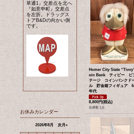
草通1』交差点を北へ
『如意申町』交差点
を左折。ドラッグス
トアB&Dの向かい側
です。
Homer City State “Tivvy
oin Bank ティビー ビ
テージ コインバンクド
ル 貯金箱フィギュア 6
年代
8,800円
(税込)
在庫数 1点
お休みカレンダー
2026年8月
次月»