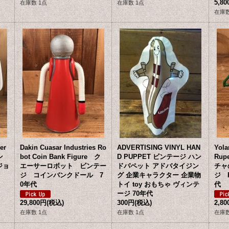
5,8
在庫数 1点
在庫数 1点
在庫数
er
Dakin Cuasar Industries Ro
ADVERTISING VINYL HAN
Yola
ン
bot Coin Bank Figure ク
D PUPPET ビンテージ ハン
Rup
ジョ
エーサーロボット ビンテー
ドパペット アドバタイジン
チャ
ジ コインバンクドール 7
グ 企業キャラクター 企業物
ジ 
0年代
トイ toy おもちゃ ヴィンテ
代
ージ 70年代
29,800円
(税込)
300円
(税込)
2,8
在庫数 1点
在庫数 1点
在庫数