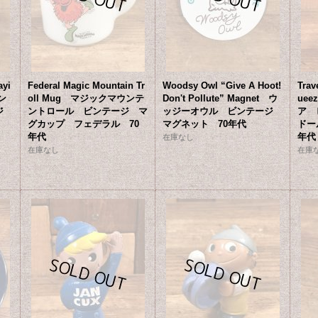
ayi
Federal Magic Mountain Tr
Woodsy Owl “Give A Hoot!
Trav
ン
oll Mug マジックマウンテ
Don't Pollute” Magnet ウ
uee
ージ
ントロール ビンテージ マ
ッジーオウル ビンテージ
ア 
グカップ フェデラル 70
マグネット 70年代
ドー
年代
年代
在庫なし
在庫なし
在庫