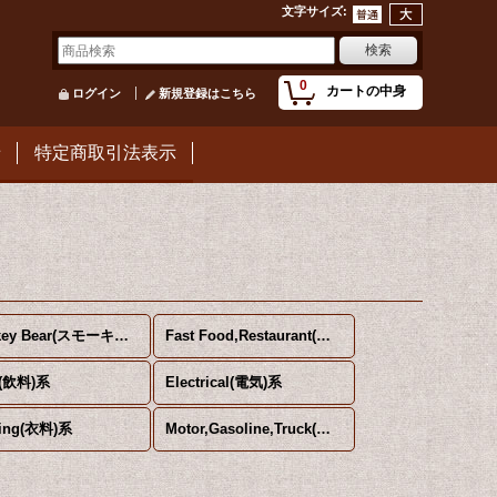
文字サイズ
:
0
カートの中身
ログイン
新規登録はこちら
せ
特定商取引法表示
Smokey Bear(スモーキーベア)
Fast Food,Restaurant(ファーストフード、レストラン)系
k(飲料)系
Electrical(電気)系
hing(衣料)系
Motor,Gasoline,Truck(モーター、ガソリン、トラック)系