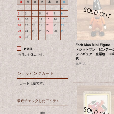
日
月
火
水
木
金
土
1
2
3
4
5
6
7
8
9
10
11
12
13
14
15
16
17
18
19
20
21
22
23
24
25
26
27
28
29
30
31
Facit Man Mini Figure
定休日
ァシットマン ビンテ
フィギュア 企業物 60
今月のお休みです。
代
在庫なし
ショッピングカート
カートは空です。
最近チェックしたアイテム
0件