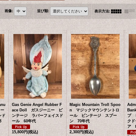
画像
:
並び順
:
表示方法
:
anu
Gas Genie Angel Rubber F
Magic Mountain Troll Spoo
Admi
カー
ace Doll ガスジーニー ビ
n マジックマウンテントロ
Ba
ンド
ンテージ ラバーフェイスド
ール ビンテージ スプー
プ 
人形
ール 60年代
ン 70年代
クド
ア 
15,800円
(税込)
2,300円
(税込)