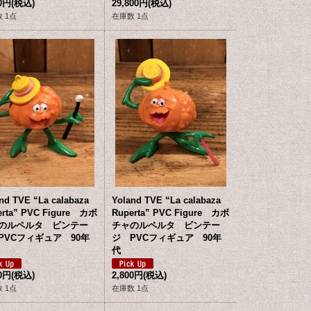
00円
(税込)
29,800円
(税込)
 1点
在庫数 1点
nd TVE “La calabaza
Yoland TVE “La calabaza
erta” PVC Figure カボ
Ruperta” PVC Figure カボ
のルペルタ ビンテー
チャのルペルタ ビンテー
PVCフィギュア 90年
ジ PVCフィギュア 90年
代
00円
(税込)
2,800円
(税込)
 1点
在庫数 1点