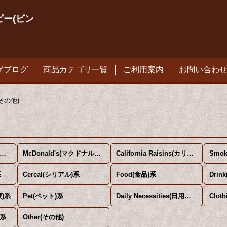
ィンピー(ビン
PYブログ
商品カテゴリ一覧
ご利用案内
お問い合わ
(その他)
vertising Character(企業系キャラクター) (全商品)
McDonald's(マクドナルド)系
California Raisins(カリフォルニアレーズン)系
系
Cereal(シリアル)系
Food(食品)系
Drin
療)系
Pet(ペット)系
Daily Necessities(日用品)系
Clot
)系
Other(その他)