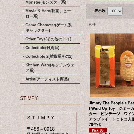
Monster(モンスター系)
Movie & Hero(映画、ヒー
表示数
:
ロー系)
90
件
Game Character(ゲーム系
キャラクター)
Other Toys(その他のトイ)
Collectible(雑貨系)
Collectible 2(雑貨系その2)
Kitchen Ware(キッチンウェ
ア系)
Artist(アーティスト商品)
STIMPY
Jimmy The People's Pe
t Wind Up Toy ジミー
ター ビンテージ ワイ
ＳＴＩＭＰＹ
アップトイ トコトコ
70年代
〒486－0918