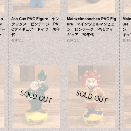
in
Jan Cux PVC Figure ヤン
Mainzelmannchen PVC Fig
Mai
クマ
クックス ビンテージ PV
ure マインツェルマンヒェ
ur
テー
Cフィギュア ドイツ 70年
ン ビンテージ PVCフィ
ン 
ー
代
ギュア 70年代
ギュ
在庫なし
在庫なし
在庫