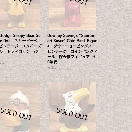
elodge Sleepy Bear Sq
Downey Savings “Sam Sm
ze Doll スリーピーベ
art Saver” Coin Bank Figur
ビンテージ スクイーズ
e ダウニーセービングス
ル トラベロッジ 70
ビンテージ コインバンクド
ール 貯金箱フィギュア 6
0年代
なし
在庫なし