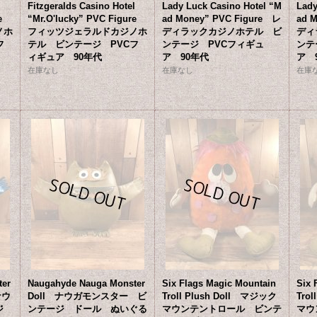
l
Fitzgeralds Casino Hotel
Lady Luck Casino Hotel “M
Lady
ure
“Mr.O'lucky” PVC Figure
ad Money” PVC Figure レ
ad 
ノホ
フィッツジェラルドカジノホ
ディラックカジノホテル ビ
ディ
フ
テル ビンテージ PVCフ
ンテージ PVCフィギュ
ンテ
ィギュア 90年代
ア 90年代
ア 
在庫なし
在庫なし
在庫
ter
Naugahyde Nauga Monster
Six Flags Magic Mountain
Six 
 ナウ
Doll ナウガモンスター ビ
Troll Plush Doll マジック
Tro
ージ
ンテージ ドール ぬいぐる
マウンテントロール ビンテ
マウ