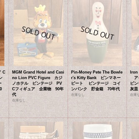
” C
MGM Grand Hotel and Casi
Pin-Money Pete The Bowle
Iron
ン
no Lion PVC Figure カジ
r's Kitty Bank ピンマネー
ア
ー
ノホテル ビンテージ PV
ピート ビンテージ コイ
ビン
0
Cフィギュア 企業物 90年
ンバンク 貯金箱 70年代
灰皿
代
在庫なし
在庫
在庫なし