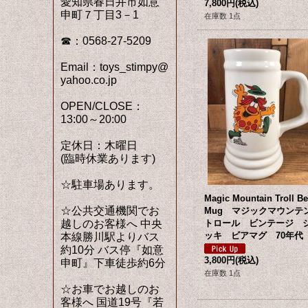
愛知県春日井市如意
7,800円
(税込)
申町７丁目3－1
在庫数 1点
☎：0568-27-5209
Email：toys_stimpy@
yahoo.co.jp
OPEN/CLOSE：
13:00～20:00
定休日：木曜日
(臨時休業あります)
☆駐車場あります。
Magic Mountain Troll Be
☆公共交通機関でお
Mug マジックマウンテ
越しのお客様へ 中央
トロール ビンテージ 
ッキ ビアマグ 70年代
本線勝川駅よりバス
約10分 バス停『如意
3,800円
(税込)
申町』下車徒歩約6分
在庫数 1点
☆お車でお越しのお
客様へ 国道19号『若