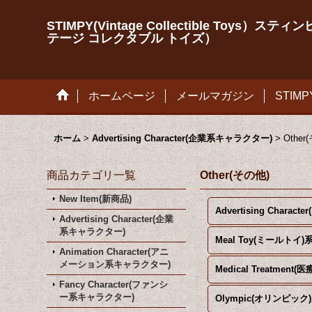
STIMPY(Vintage Collectible Toys）ステ
テージ コレクタブル トイズ）
ホームページ
メールマガジン
STIM
ホーム
>
Advertising Character(企業系キャラクター)
>
Other
商品カテゴリ一覧
Other(その他)
New Item(新商品)
Ad
Advertising Character(企業
系キャラクター)
Meal Toy(ミールトイ)
Animation Character(アニ
メーション系キャラクター)
Medical Treatment(医
Fancy Character(ファンシ
ー系キャラクター)
Olympic(オリンピック