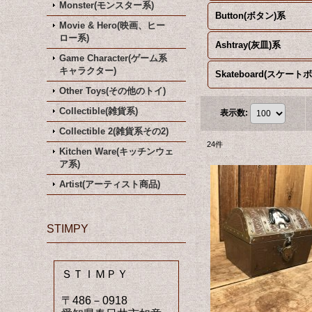
Monster(モンスター系)
Button(ボタン)系
Movie & Hero(映画、ヒー
ロー系)
Ashtray(灰皿)系
Game Character(ゲーム系
キャラクター)
Other Toys(その他のトイ)
Collectible(雑貨系)
表示数
:
Collectible 2(雑貨系その2)
24
件
Kitchen Ware(キッチンウェ
ア系)
Artist(アーティスト商品)
STIMPY
ＳＴＩＭＰＹ
〒486－0918