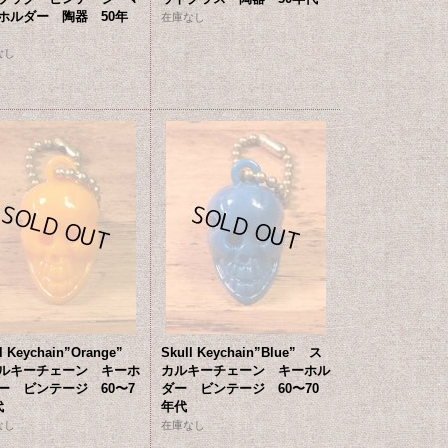
ホルダー 陶器 50年
在庫なし
なし
ll Keychain”Orange”
Skull Keychain”Blue” ス
ルキーチェーン キーホ
カルキーチェーン キーホル
ー ビンテージ 60〜7
ダー ビンテージ 60〜70
代
年代
なし
在庫なし