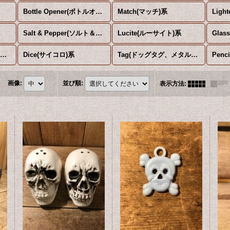
Bottle Opener(ボトルオープナー)系
Match(マッチ)系
Ligh
Salt & Pepper(ソルト＆ペッパー)系
Lucite(ルーサイト)系
Skateboard(スケートボード)系
Dice(サイコロ)系
Tag(ドッグタグ、メタルタグ)系
画像
:
並び順
:
表示方法
: