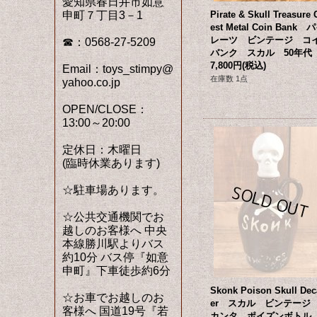
愛知県春日井市如意
申町７丁目3－1
Pirate & Skull Treasure 
est Metal Coin Bank 
レーツ ビンテージ コ
☎：0568-27-5209
バンク スカル 50年代
7,800円
(税込)
Email：toys_stimpy@
在庫数 1点
yahoo.co.jp
OPEN/CLOSE：
13:00～20:00
定休日：木曜日
(臨時休業あります)
☆駐車場あります。
☆公共交通機関でお
越しのお客様へ 中央
本線勝川駅よりバス
約10分 バス停『如意
申町』下車徒歩約6分
Skonk Poison Skull Dec
☆お車でお越しのお
er スカル ビンテージ
客様へ 国道19号『若
カンタ ポイズンボトル 