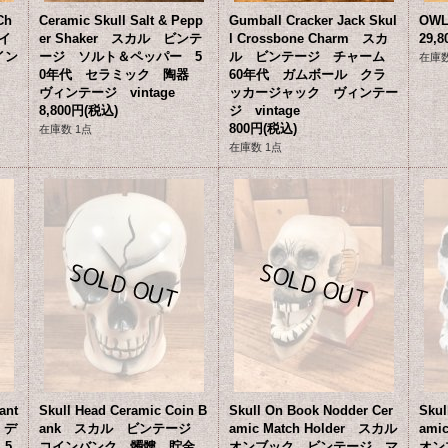
Ch
Ceramic Skull Salt & Pepp
Gumball Cracker Jack Skul
OWL
パイ
er Shaker スカル ビンテ
l Crossbone Charm スカ
29,
イン
ージ ソルト＆ペッパー 5
ル ビンテージ チャーム
在庫数
0年代 セラミック 陶器
60年代 ガムボール クラ
ヴィンテージ vintage
ッカージャック ヴィンテー
8,800円
(税込)
ジ vintage
800円
(税込)
在庫数 1点
在庫数 1点
ant
Skull Head Ceramic Coin B
Skull On Book Nodder Cer
Skul
 デ
ank スカル ビンテージ
amic Match Holder スカル
ami
5
コインバンク 髑髏 貯金
オンブック ビンテージ マ
オン