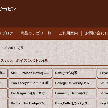
ィンピー(ビン
PYブログ
商品カテゴリ一覧
ご利用案内
お問い合わ
カル、ポイズンボトル)系
ottle(スカル、ポイズンボトル)系
Collectible(雑貨系) (全商品)
Skull、Poison Bottle(スカル、ポイズンボトル)系
Devil(デビル)系
4 Ey
Pin Up、Nude(ピンナップ、ヌード) 系
Two Face(ツーフェイス)系
College,University(カレッジ、ユニバーシティ)系
Smi
Car Magazine(カーマガジン)系
Pennant、Banner(ペナント、バナー)系
Stic
irt Iron Transfer(Tシャツ用転写シート)系
Badge、Tin Badge(バッジ、缶バッジ)系
Pins,Cuffs(ピンバッジ、メタル製バッジ、カフス)系