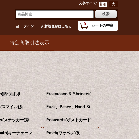
文字サイズ
:
0
カートの中身
ログイン
新規登録はこちら
せ
特定商取引法表示
es(四つ目)系
Freemason & Shriners(フリーメーソン＆シュライナーズ)系
le(スマイル)系
Fuck、Peace、Hand Sign(ファック、ピース、ハンドサイン)系
ker(ステッカー)系
Postcards(ポストカード)系
Keychain(キーチェーン、キーホルダー)系
Patch(ワッペン)系