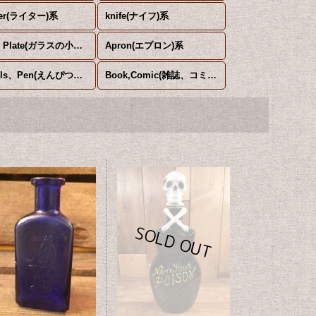
ter(ライター)系
knife(ナイフ)系
Glass Plate(ガラスの小皿)系
Apron(エプロン)系
Pencils、Pen(えんぴつ、ペン)系
Book,Comic(雑誌、コミック)系