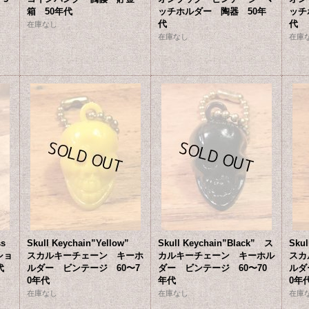
箱 50年代
ッチホルダー 陶器 50年
ッチ
代
代
在庫なし
在庫なし
在庫
ss
Skull Keychain”Yellow”
Skull Keychain”Black” ス
Sku
ショ
スカルキーチェーン キーホ
カルキーチェーン キーホル
スカ
代
ルダー ビンテージ 60〜7
ダー ビンテージ 60〜70
ルダ
0年代
年代
0年
在庫なし
在庫なし
在庫