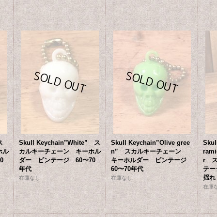
ス
Skull Keychain”White” ス
Skull Keychain”Olive gree
Skul
ホル
カルキーチェーン キーホル
n” スカルキーチェーン
rami
0
ダー ビンテージ 60〜70
キーホルダー ビンテージ
r 
年代
60〜70年代
テー
揺れ
在庫なし
在庫なし
在庫