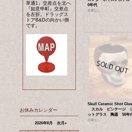
草通1』交差点を北へ
0年代
『如意申町』交差点
在庫なし
を左折。ドラッグス
トアB&Dの向かい側
です。
Skull Ceramic Shot Gla
スカル ビンテージ 
お休みカレンダー
ットグラス 陶器 50年
在庫なし
2026年8月
次月»