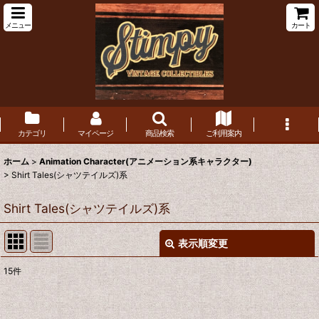
メニュー
カート
カテゴリ
マイページ
商品検索
ご利用案内
ホーム
>
Animation Character(アニメーション系キャラクター)
>
Shirt Tales(シャツテイルズ)系
Shirt Tales(シャツテイルズ)系
表示順変更
閉じる
15
件
表示数
:
在庫あり