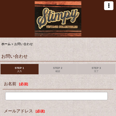
ホーム
>
お問い合わせ
お問い合わせ
STEP 1
STEP 2
STEP 3
入力
確認
完了
お名前
[
必須
]
メールアドレス
[
必須
]