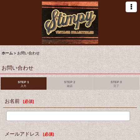
ホーム
>
お問い合わせ
お問い合わせ
STEP 1
STEP 2
STEP 3
入力
確認
完了
お名前
[
必須
]
メールアドレス
[
必須
]