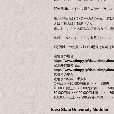
70年代頃のアイオワ州立大学のプラス
※この商品はビンテージ品のため、特に
方はご購入はご遠慮下さい。
※なお、こちらの商品は店頭の方でも販
送料についてはこちらを参照ください。
1万円以上のお買い上げの場合は送料は
宅急便の場合
https://www.stimpy.jp/data/stimpy/i
定形外郵便の場合
https://www.stimpy.jp/data/stimpy/ima
代引きの場合
宅急便の送料＋手数料
(0円以上〜10,000円未満 ・・・330円
10,000円以上〜30,000円未満 ・・・440
30,000円以上〜100,000円未満 ・・・66
100,000円以上〜9,999,999円未満 ・・・ 
Iowa State University Muddler