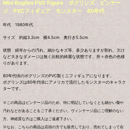
Mini Boglins PVC Figure ボグリンズ ビンテー
ジ PVCフィギュア モンスター 80年代
年代 1980年代
サイズ 約縦3.2cm 横4.5cm 奥行き5.5cm
状態 経年からの汚れ、細かなキズ等、多少ありますが割れ、欠け
など大きなダメージは無く比較的綺麗な状態です。所々赤色の色移
りがあります。
80年代頃のボグリンズのPVC製ミニフィギュアになります。
ボグリンズは80年代頃にアメリカで流行したモンスターのキャラク
ターです。
※この商品はビンテージ品のため、特に明記していなくとも細かい傷や
汚れなどがあることをご了承ください。ヴィンテージ品にご理解のない
方、神経質な方はご購入はご遠慮下さい。
※なお、こちらの商品は店頭の方でも販売しており、売れてしまって在