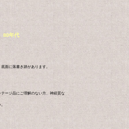
 80年代
。底面に落書き跡があります。
ンテージ品にご理解のない方、神経質な
い。