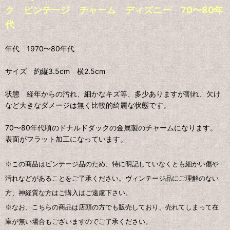
ク ビンテージ チャーム ディズニー 70〜80年
代
年代 1970〜80年代
サイズ 約縦3.5cm 横2.5cm
状態 経年からの汚れ、細かなキズ等、多少ありますが割れ、欠け
など大きなダメージは無く比較的綺麗な状態です。
70〜80年代頃のドナルドダックの金属製のチャームになります。
表面がフラット加工になっています。
※この商品はビンテージ品のため、特に明記していなくとも細かい傷や
汚れなどがあることをご了承ください。ヴィンテージ品にご理解のない
方、神経質な方はご購入はご遠慮下さい。
※なお、こちらの商品は店頭の方でも販売しており、売れてしまって在
庫が無い場合もございますのでご了承ください。