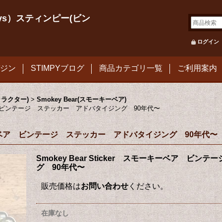
le Toys）スティンピー(ビン
ログイン
ジン
STIMPYブログ
商品カテゴリ一覧
ご利用案内
系キャラクター)
>
Smokey Bear(スモーキーベア)
キーベア ビンテージ ステッカー アドバタイジング 90年代〜
スモーキーベア ビンテージ ステッカー アドバタイジング 90年代〜
Smokey Bear Sticker スモーキーベア ビ
グ 90年代〜
販売価格は
お問い合わせ
ください。
在庫なし