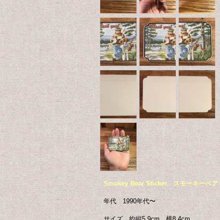
Smokey Bear Sticker スモ
年代 1990年代〜
サイズ 約縦5.9cm 横8.4cm