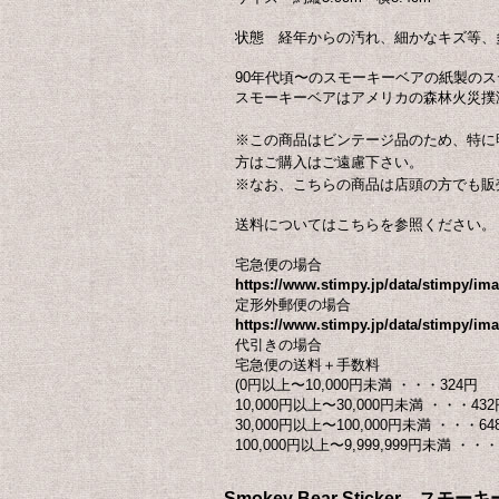
状態 経年からの汚れ、細かなキズ等、
90年代頃〜のスモーキーベアの紙製の
スモーキーベアはアメリカの森林火災撲
※この商品はビンテージ品のため、特に
方はご購入はご遠慮下さい。
※なお、こちらの商品は店頭の方でも販
送料についてはこちらを参照ください。
宅急便の場合
https://www.stimpy.jp/data/stimpy/i
定形外郵便の場合
https://www.stimpy.jp/data/stimpy/ima
代引きの場合
宅急便の送料＋手数料
(0円以上〜10,000円未満 ・・・324円
10,000円以上〜30,000円未満 ・・・432
30,000円以上〜100,000円未満 ・・・64
100,000円以上〜9,999,999円未満 ・・・ 
Smokey Bear Sticke