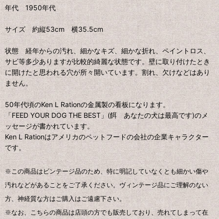
年代 1950年代
サイズ 約縦53cm 横35.5cm
状態 経年からの汚れ、細かなキズ、細かな折れ、ペイントロス、
サビ等多少ありますが比較的綺麗な状態です。壁に取り付けたとき
に開けたと思われる穴が所々開いています。割れ、欠けなどはあり
ません。
50年代頃のKen L Rationの金属製の看板になります。
「FEED YOUR DOG THE BEST」(餌 あなたの犬は最高です)のメ
ッセージが書かれています。
Ken L Rationはアメリカのペットフードの会社の企業キャラクター
です。
※この商品はビンテージ品のため、特に明記していなくとも細かい傷や
汚れなどがあることをご了承ください。ヴィンテージ品にご理解のない
方、神経質な方はご購入はご遠慮下さい。
※なお、こちらの商品は店頭の方でも販売しており、売れてしまって在