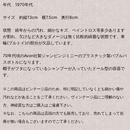
年代 1970年代
サイズ 約縦13cm 横7.5cm 奥行8cm
状態 経年からの汚れ、細かなキズ、ペイントロス等多少あります
が割れ、欠けなど大きなダメージは無く比較的綺麗な状態です。車
輪(プルトイ)の部分が欠品しています。
70年代頃のAvon社製ジャンピンジミニーのプラスチック製バブルバ
スボトルになります。
帽子がフタになっているシャンプーが入っていたドール型の容器で
す。
※この商品はビンテージ品のため、特に明記していなくとも細かい傷や
汚れなどがあることをご了承ください。ヴィンテージ品にご理解のない
方、神経質な方はご購入はご遠慮下さい。
※なお、こちらの商品は店頭の方でも販売しており、売れてしまって在
庫が無い場合もございますのでご了承ください。