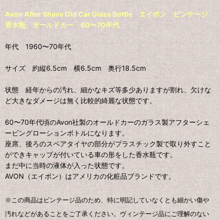
Avon After Shave Old Car Glass Bottle エイボン ビンテージ
香水瓶 オールドカー 60〜70年代
年代 1960〜70年代
サイズ 約縦6.5cm 横6.5cm 奥行18.5cm
状態 経年からの汚れ、細かなキズ等多少ありますが割れ、欠けな
ど大きなダメージは無く比較的綺麗な状態です。
60〜70年代頃のAvon社製のオールドカーのガラス製アフターシェ
ービングローションボトルになります。
座席、後ろのスペアタイヤの部分がプラスチック製で取り外すこと
ができキャップが付いている車の形をした香水瓶です。
まだ中に当時の液体が入った状態です。
AVON（エイボン）はアメリカの化粧品ブランドです。
※この商品はビンテージ品のため、特に明記していなくとも細かい傷や
汚れなどがあることをご了承ください。ヴィンテージ品にご理解のない