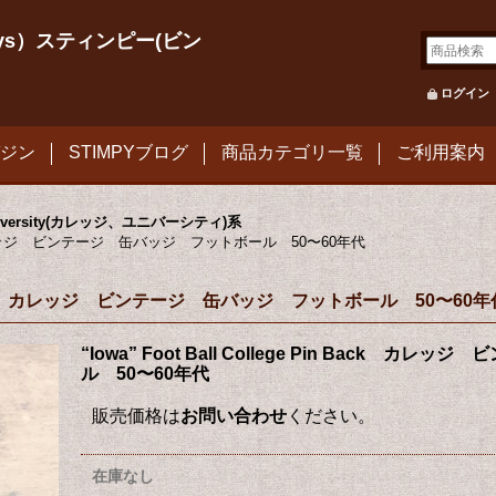
le Toys）スティンピー(ビン
ログイン
ジン
STIMPYブログ
商品カテゴリ一覧
ご利用案内
University(カレッジ、ユニバーシティ)系
n Back カレッジ ビンテージ 缶バッジ フットボール 50〜60年代
e Pin Back カレッジ ビンテージ 缶バッジ フットボール 50〜60年
“Iowa” Foot Ball College Pin Back
ル 50〜60年代
販売価格は
お問い合わせ
ください。
在庫なし