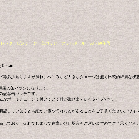
Pin Back カレッジ ビンテージ 缶バッジ フットボール 50〜60年代
.4cm
ビ等多少ありますが潰れ、へこみなど大きなダメージは無く比較的綺麗な状
の金属製の缶バッジになります。
の記念缶バッチです。
ムがボールチェーンで付いていて針が飛び出ているタイプです。
明記していなくとも細かい傷や汚れなどがあることをご了承ください。ヴィ
売しており、売れてしまって在庫が無い場合もございますのでご了承くださ