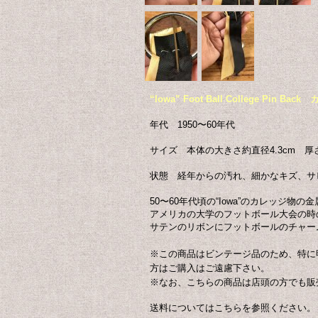
“Iowa” Foot Ball College 
年代 1950〜60年代
サイズ 本体の大きさ約直径4.3cm 厚さ0
状態 経年からの汚れ、細かなキズ、サ
50〜60年代頃の“Iowa”のカレッジ物
アメリカの大学のフットボール大会の時
サテンのリボンにフットボールのチャー
※この商品はビンテージ品のため、特に
方はご購入はご遠慮下さい。
※なお、こちらの商品は店頭の方でも販
送料についてはこちらを参照ください。