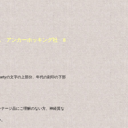
ージ グラス アンカーホッキング社 8
rtyの文字の上部分、年代の刻印の下部
ンテージ品にご理解のない方、神経質な
い。