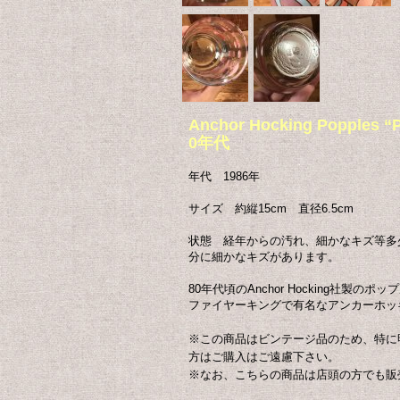
Anchor Hocking Pop
0年代
年代 1986年
サイズ 約縦15cm 直径6.5cm
状態 経年からの汚れ、細かなキズ等多
分に細かなキズがあります。
80年代頃のAnchor Hocking社
ファイヤーキングで有名なアンカーホッ
※この商品はビンテージ品のため、特に
方はご購入はご遠慮下さい。
※なお、こちらの商品は店頭の方でも販