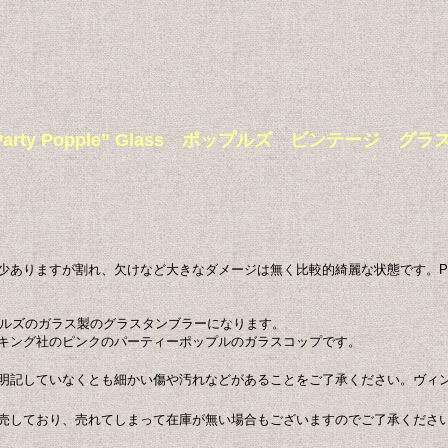
ples “Party Popple” Glass ポップルズ ビンテ
少ありますが割れ、欠けなど大きなダメージは無く比較的綺麗な状態です。Pa
製のポップルズのガラス製のグラスタンブラーになります。
キング社のピンクのパーティーポップルのガラスコップです。
明記していなくとも細かい傷や汚れなどがあることをご了承ください。ヴィ
売しており、売れてしまって在庫が無い場合もございますのでご了承くださ