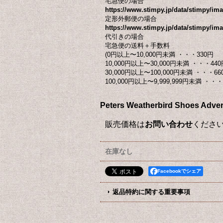
宅急便の場合
https://www.stimpy.jp/data/stimpy/i
定形外郵便の場合
https://www.stimpy.jp/data/stimpy/ima
代引きの場合
宅急便の送料＋手数料
(0円以上〜10,000円未満 ・・・330円
10,000円以上〜30,000円未満 ・・・440
30,000円以上〜100,000円未満 ・・・66
100,000円以上〜9,999,999円未満 ・・・ 
Peters Weatherbird Sho
販売価格は
お問い合わせ
くださ
在庫なし
Facebookでシェア
返品特約に関する重要事項