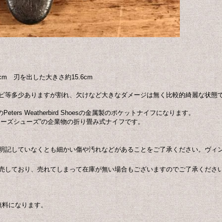
4cm 刃を出した大きさ約15.6cm
ビ等多少ありますが割れ、欠けなど大きなダメージは無く比較的綺麗な状態
社製のPeters Weatherbird Shoesの金属製のポケットナイフになります。
ターズシューズ”の企業物の折り畳み式ナイフです。
明記していなくとも細かい傷や汚れなどがあることをご了承ください。ヴィ
売しており、売れてしまって在庫が無い場合もございますのでご了承くださ
無料になります。