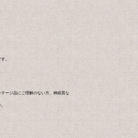
です。
ンテージ品にご理解のない方、神経質な
い。