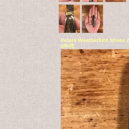
Peters Weatherbird 
0年代