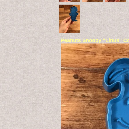
Peanuts Snoopy “Li