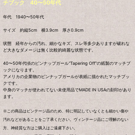
チブック 40〜50年代
年代 1940〜50年代
サイズ 約縦5cm 横3.9cm 厚さ0.9cm
状態 経年からの汚れ、細かなキズ、スレ等多少ありますが破れな
ど大きなダメージは無く比較的綺麗な状態です。
40〜50年代頃のピンナップガール“Tapering Off”の紙製のマッチブ
ックになります。
アメリカの企業物のピンナップガールが表紙に描かれたマッチブッ
クです。
中身のマッチが使われてない未使用品でMADE IN USAの刻印があり
ます。
※この商品はビンテージ品のため、特に明記していなくとも細かい傷や
汚れなどがあることをご了承ください。ヴィンテージ品にご理解のない
方、神経質な方はご購入はご遠慮下さい。