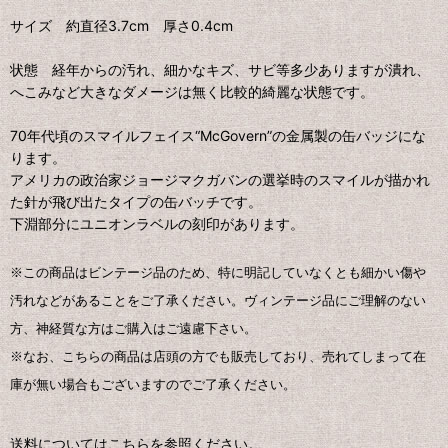
サイズ 約直径3.7cm 厚さ0.4cm
状態 経年からの汚れ、細かなキズ、サビ等多少ありますが潰れ、
へこみなど大きなダメージは無く比較的綺麗な状態です。
70年代頃のスマイルフェイス“McGovern”の金属製の缶バッジにな
ります。
アメリカの政治家ジョージマクガバンの選挙時のスマイルが描かれ
た針が飛び出たタイプの缶バッチです。
下淵部分にユニオンラベルの刻印があります。
※この商品はビンテージ品のため、特に明記していなくとも細かい傷や
汚れなどがあることをご了承ください。ヴィンテージ品にご理解のない
方、神経質な方はご購入はご遠慮下さい。
※なお、こちらの商品は店頭の方でも販売しており、売れてしまって在
庫が無い場合もございますのでご了承ください。
送料についてはこちらを参照ください。