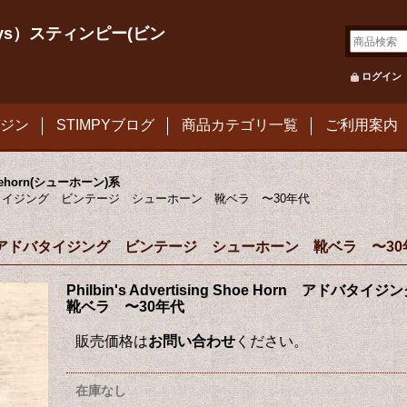
le Toys）スティンピー(ビン
ログイン
ジン
STIMPYブログ
商品カテゴリ一覧
ご利用案内
oehorn(シューホーン)系
 Horn アドバタイジング ビンテージ シューホーン 靴ベラ 〜30年代
Shoe Horn アドバタイジング ビンテージ シューホーン 靴ベラ 〜3
Philbin's Advertising Shoe Horn 
靴ベラ 〜30年代
販売価格は
お問い合わせ
ください。
在庫なし