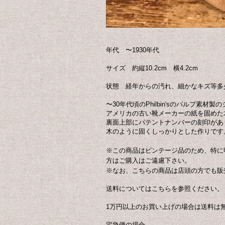
年代 〜1930年代
サイズ 約縦10.2cm 横4.2cm
状態 経年からの汚れ、細かなキズ等多
〜30年代頃のPhilbin'sのパルプ素材
アメリカの古い靴メーカーの紙を固めた
裏面上部にパテントナンバーの刻印があ
木のように固くしっかりとした作りです
※この商品はビンテージ品のため、特に
方はご購入はご遠慮下さい。
※なお、こちらの商品は店頭の方でも販
送料についてはこちらを参照ください。
1万円以上のお買い上げの場合は送料は
宅急便の場合