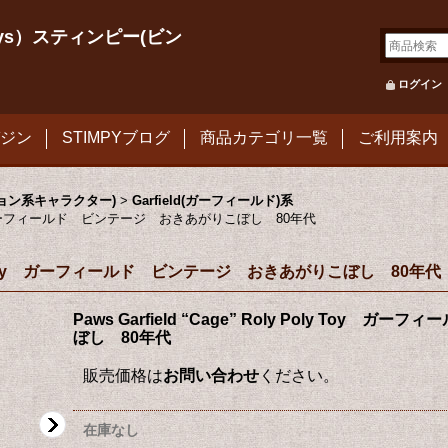
le Toys）スティンピー(ビン
ログイン
ジン
STIMPYブログ
商品カテゴリ一覧
ご利用案内
メーション系キャラクター)
>
Garfield(ガーフィールド)系
oly Toy ガーフィールド ビンテージ おきあがりこぼし 80年代
ly Poly Toy ガーフィールド ビンテージ おきあがりこぼし 80年代
Paws Garfield “Cage” Roly Poly To
ぼし 80年代
販売価格は
お問い合わせ
ください。
在庫なし