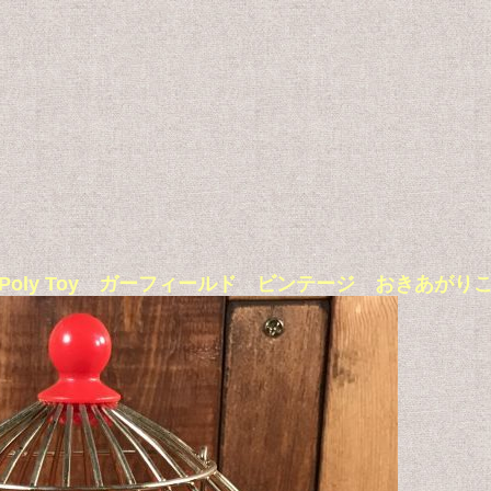
e” Roly Poly Toy ガーフィールド ビンテージ おきあが