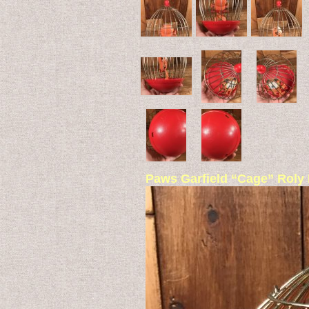
Paws Garfield “Cag