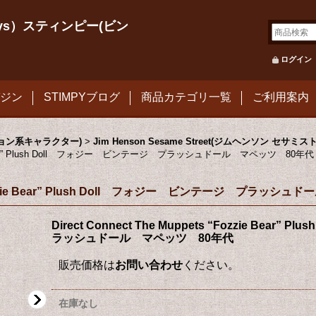
le Toys）スティンピー(ビン
ログイン
ジン
STIMPYブログ
商品カテゴリ一覧
ご利用案内
メーション系キャラクター)
>
Jim Henson Sesame Street(ジムヘンソン セサミ
Fozzie Bear” Plush Doll フォジー ビンテージ プラッシュドール マペッツ 80年代
ts “Fozzie Bear” Plush Doll フォジー ビンテージ プラッ
Direct Connect The Muppets “Fozzie Bea
ラッシュドール マペッツ 80年代
販売価格は
お問い合わせ
ください。
在庫なし