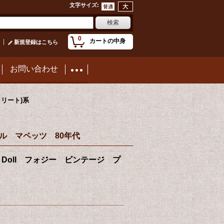
文字サイズ
:
0
カートの中身
新規登録はこちら
お問い合わせ
ストリート)系
シュドール マペッツ 80年代
r” Plush Doll フォジー ビンテージ プ