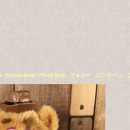
Muppets “Fozzie Bear” Plush Doll フォジー 