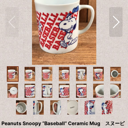
Peanuts Snoopy “Baseball” Ceramic Mug スヌーピ