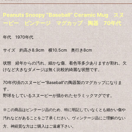
Peanuts Snoopy “Baseball” Ceramic Mug スヌ
ーピー ビンテージ マグカップ 陶器 70年代
年代 1970年代
サイズ 約高さ8.9cm 横10.5cm 奥行き8cm
状態 経年からの汚れ、細かな傷、着色等多少ありますが割れ、欠
けなど大きなダメージは無く比較的綺麗な状態です。
70年代頃のスヌーピー“Baseball”の陶器製のマグカップになりま
す。
野球をしているスヌーピーが描かれたセラミックマグです。
※この商品はビンテージ品のため、特に明記していなくとも細かい傷や
汚れなどがあることをご了承ください。ヴィンテージ品にご理解のない
方、神経質な方はご購入はご遠慮下さい。