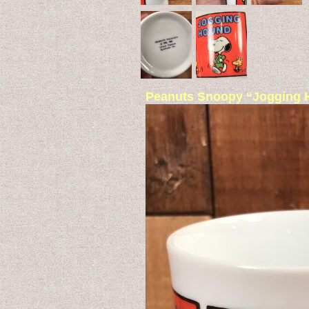
Peanuts Snoopy “Jo