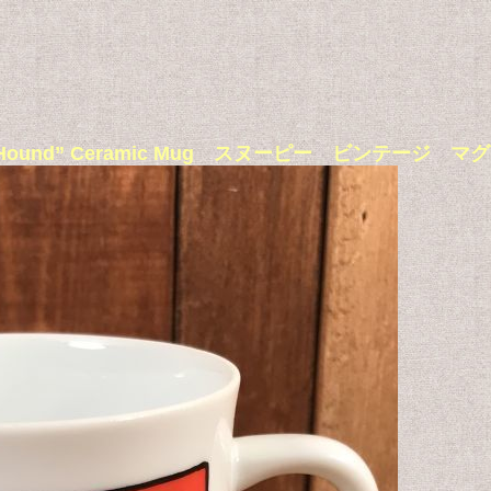
gging Hound” Ceramic Mug スヌーピー ビンテー