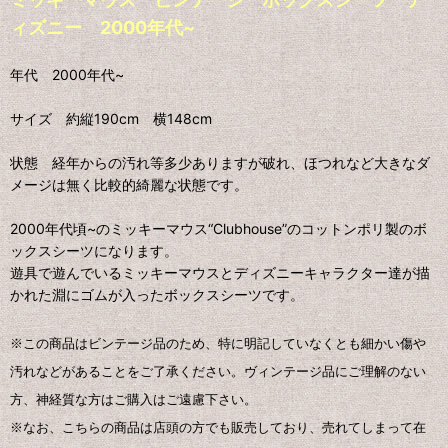
ィズニー 2000年代~
年代 2000年代~
サイズ 約縦190cm 横148cm
状態 経年からの汚れ等多少ありますが破れ、ほつれなど大きなダ
メージは無く比較的綺麗な状態です。
2000年代頃~のミッキーマウス“Clubhouse”のコットンポリ製のボ
ックスシーツになります。
遊具で遊んでいるミッキーマウスとディズニーキャラクター達が描
かれた淵にゴムが入ったボックスシーツです。
※この商品はビンテージ品のため、特に明記していなくとも細かい傷や
汚れなどがあることをご了承ください。ヴィンテージ品にご理解のない
方、神経質な方はご購入はご遠慮下さい。
※なお、こちらの商品は店頭の方でも販売しており、売れてしまって在