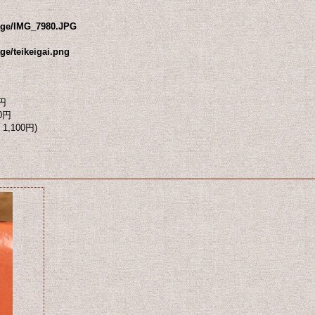
mage/IMG_7980.JPG
ge/teikeigai.png
円
0円
1,100円)