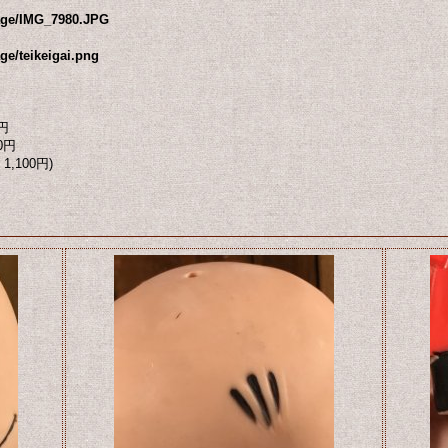
mage/IMG_7980.JPG
ge/teikeigai.png
円
0円
1,100円)