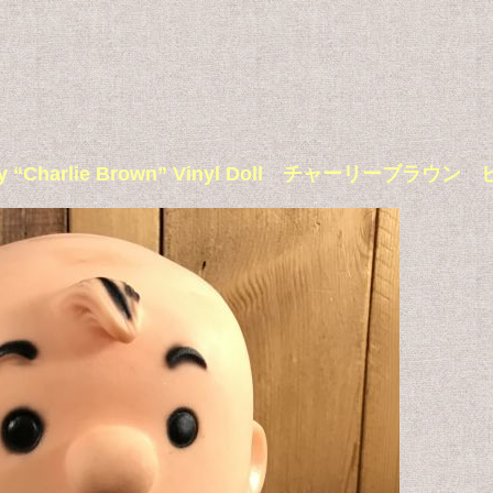
Snoopy “Charlie Brown” Vinyl Doll チャーリ