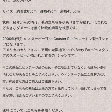
年代 2000年代~
サイズ 約着丈65cm 身幅49cm 肩幅45.5cm
状態 経年からの汚れ、毛羽立ち等多少ありますが破れ、ほつれな
ど大きなダメージは無く比較的綺麗な状態です。
2000年代頃~のスヌーピー“The Coaster Run”のコットン製のTシャ
ツになります。
アメリカのカリフォルニア州の遊園地“Knott's Berry Farm”のスタッ
フのスヌーピーが描かれた古着のTシャツです。
※この商品はビンテージ品のため、特に明記していなくとも細かい傷や
汚れなどがあることをご了承ください。ヴィンテージ品にご理解のない
方、神経質な方はご購入はご遠慮下さい。
※なお、こちらの商品は店頭の方でも販売しており、売れてしまって在
庫が無い場合もございますのでご了承ください。
送料についてはこちらを参照ください。