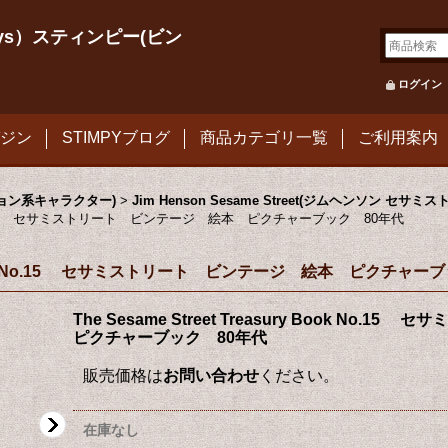
le Toys）スティンピー(ビン
ログイン
ジン
STIMPYブログ
商品カテゴリ一覧
ご利用案内
メーション系キャラクター)
>
Jim Henson Sesame Street(ジムヘンソン セサミ
y Book No.15 セサミストリート ビンテージ 絵本 ピクチャーブック 80年代
sury Book No.15 セサミストリート ビンテージ 絵本 ピクチャ
The Sesame Street Treasury Book N
ピクチャーブック 80年代
販売価格は
お問い合わせ
ください。
在庫なし