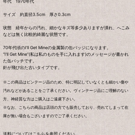
年代 1970年代
サイズ 約直径3.5cm 厚さ0.3cm
状態 経年からの汚れ、細かなキズ等多少ありますが潰れ、へこみ
などは無く比較的綺麗な状態です。
70年代頃のI'll Get Mineの金属製の缶バッジになります。
“I'll Get Mine”(私は私のものを手に入れます)のメッセージが書かれ
た缶バッチです。
針が飛び出た古いタイプです。
※この商品はビンテージ品のため、特に明記していなくとも細かい傷や
汚れなどがあることをご了承ください。ヴィンテージ品にご理解のない
方、神経質な方はご購入はご遠慮下さい。
※なお、こちらの商品は店頭の方でも販売しており、売れてしまって在
庫が無い場合もございますのでご了承ください。
送料についてはこちらを参照ください。