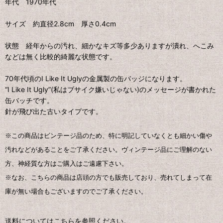
年代 1970年代
サイズ 約直径2.8cm 厚さ0.4cm
状態 経年からの汚れ、細かなキズ等多少ありますが潰れ、へこみ
などは無く比較的綺麗な状態です。
70年代頃のI Like It Uglyの金属製の缶バッジになります。
“I Like It Ugly”(私はブサイク嫌いじゃない)のメッセージが書かれた
缶バッチです。
針が飛び出た古いタイプです。
※この商品はビンテージ品のため、特に明記していなくとも細かい傷や
汚れなどがあることをご了承ください。ヴィンテージ品にご理解のない
方、神経質な方はご購入はご遠慮下さい。
※なお、こちらの商品は店頭の方でも販売しており、売れてしまって在
庫が無い場合もございますのでご了承ください。
送料についてはこちらを参照ください。