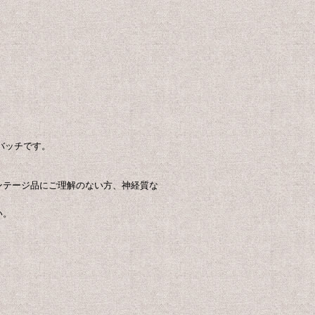
。
バッチです。
ンテージ品にご理解のない方、神経質な
い。