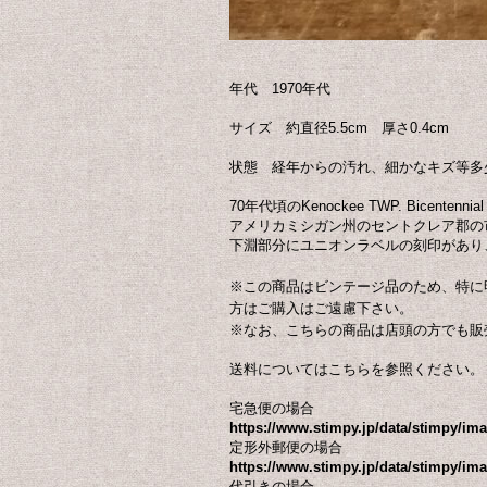
年代 1970年代
サイズ 約直径5.5cm 厚さ0.4cm
状態 経年からの汚れ、細かなキズ等多
70年代頃のKenockee TWP. Bicente
アメリカミシガン州のセントクレア郡の市
下淵部分にユニオンラベルの刻印があり
※この商品はビンテージ品のため、特に
方はご購入はご遠慮下さい。
※なお、こちらの商品は店頭の方でも販
送料についてはこちらを参照ください。
宅急便の場合
https://www.stimpy.jp/data/stimpy/i
定形外郵便の場合
https://www.stimpy.jp/data/stimpy/ima
代引きの場合