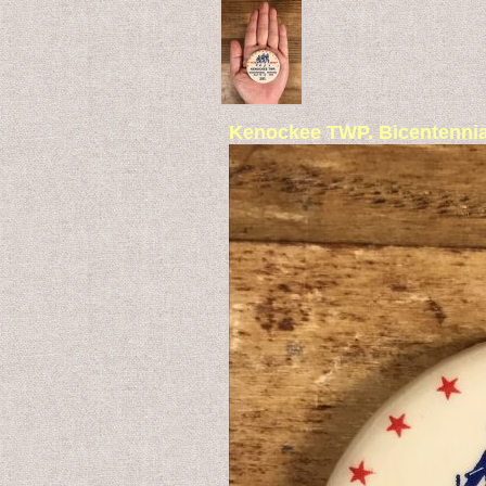
Kenockee TWP. Bicen