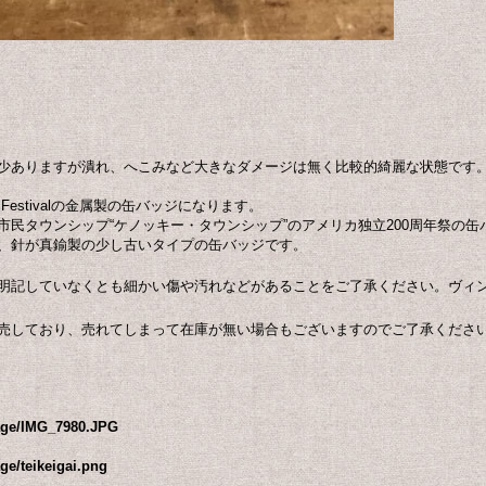
少ありますが潰れ、へこみなど大きなダメージは無く比較的綺麗な状態です
nnial Festivalの金属製の缶バッジになります。
民タウンシップ“ケノッキー・タウンシップ”のアメリカ独立200周年祭の缶
、針が真鍮製の少し古いタイプの缶バッジです。
明記していなくとも細かい傷や汚れなどがあることをご了承ください。ヴィ
売しており、売れてしまって在庫が無い場合もございますのでご了承くださ
mage/IMG_7980.JPG
ge/teikeigai.png