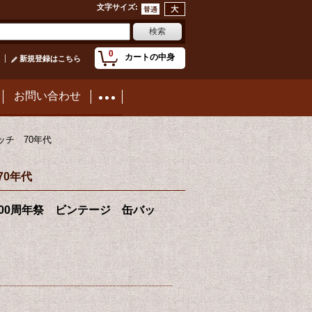
文字サイズ
:
0
カートの中身
新規登録はこちら
お問い合わせ
缶バッチ 70年代
 70年代
inback 200周年祭 ビンテージ 缶バッ